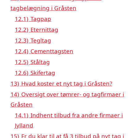
tagbelægning i Gråsten
12.1)
Tagpap
12.2)
Eternittag
12.3)
Tegltag
12.4)
Cementtagsten
12.5)
Ståltag
12.6)
Skifertag
13)
Hvad koster et nyt tag i Gråsten?
14)
Oversigt over tømrer- og tagfirmaer i
Gråsten
14.1)
Indhent tilbud fra andre firmaer i
Jylland
15)
Er du klar til at få 3 tilbud på nyt tag i