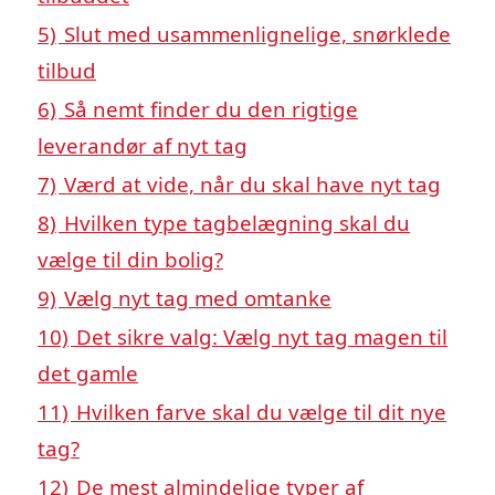
5)
Slut med usammenlignelige, snørklede
tilbud
6)
Så nemt finder du den rigtige
leverandør af nyt tag
7)
Værd at vide, når du skal have nyt tag
8)
Hvilken type tagbelægning skal du
vælge til din bolig?
9)
Vælg nyt tag med omtanke
10)
Det sikre valg: Vælg nyt tag magen til
det gamle
11)
Hvilken farve skal du vælge til dit nye
tag?
12)
De mest almindelige typer af