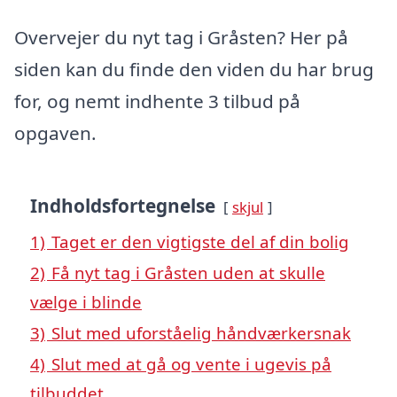
Overvejer du nyt tag i Gråsten? Her på
siden kan du finde den viden du har brug
for, og nemt indhente 3 tilbud på
opgaven.
Indholdsfortegnelse
skjul
1)
Taget er den vigtigste del af din bolig
2)
Få nyt tag i Gråsten uden at skulle
vælge i blinde
3)
Slut med uforståelig håndværkersnak
4)
Slut med at gå og vente i ugevis på
tilbuddet